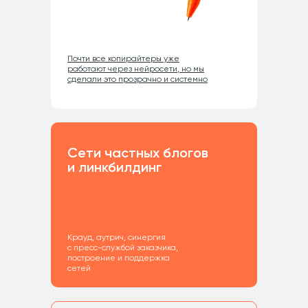
Почти все копирайтеры уже
работают через нейросети, но мы
сделали это прозрачно и системно
Сети частных блогов
и линкбилдинг
Крауд, аутрич, синергия
с пресс-службой заказчика,
построение и поддержка
сетей