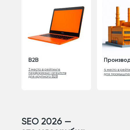
B2B
Произво
3 место в рейтинге
4 место в рейт
перформанс-агентств
для промышле
для крупного B2B
SEO 2026 —