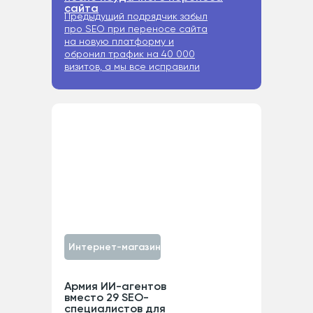
сайта
Предыдущий подрядчик забыл
про SEO при переносе сайта
на новую платформу и
обронил трафик на 40 000
визитов, а мы все исправили
Интернет-магазин
Армия ИИ-агентов
вместо 29 SEO-
специалистов для