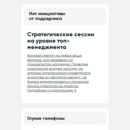
Нет инициативы
от подрядчика
Стратегические сессии
на уровне топ-
менеджмента
Который ответит на любые ваши
вопросы, или связываем со
специалистом напрямую. Проводим
стратсессии каждые полгода, на
которые подключаются руководители
агентства со «взглядом сверху», не
боимся корректировать и полностью
менять стратегию на проекте.
Подробнее о стратсессиях →
Глухие телефоны