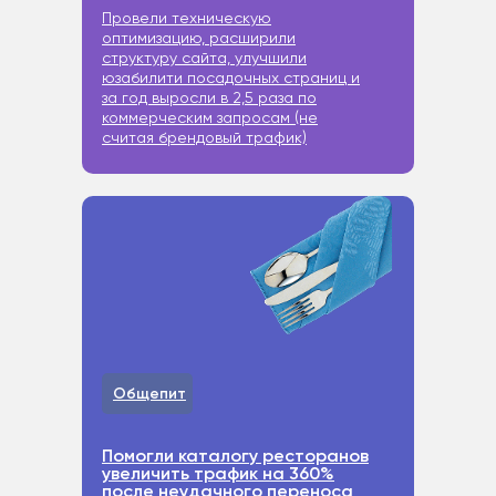
Провели техническую
оптимизацию, расширили
структуру сайта, улучшили
юзабилити посадочных страниц и
за год выросли в 2,5 раза по
коммерческим запросам (не
считая брендовый трафик)
Общепит
Помогли каталогу ресторанов
увеличить трафик на 360%
после неудачного переноса