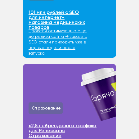
101 млн рублей с SEO
для интернет-
магазина медицинских
товаров
Провели оптимизацию еще
до релиза сайта → заказы с
SEO стали приходить уже в
первые недели после
запуска
Страхование
х2,5 небрендового трафика
для Ренессанс
Страхование