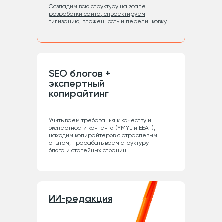
Cоздадим всю структуру на этапе
разработки сайта, спроектируем
типизацию, вложенность и перелинковку
SEO блогов +
экспертный
копирайтинг
Учитываем требования к качеству и
экспертности контента (YMYL и EEAT),
находим копирайтеров с отраслевым
опытом, прорабатываем структуру
блога и статейных страниц
ИИ-редакция