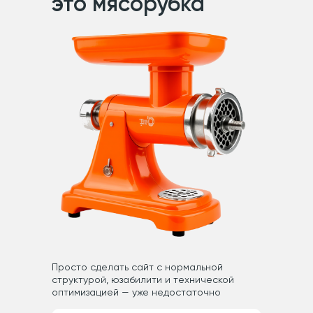
это мясорубка
Оценим риски
инвестиций в SEO
для вашего проекта
Заполните форму, мы свяжемся
и обсудим детали проект
+7
Почта
Сайт
Расскажите о вашей компании и задачах
Просто сделать сайт с нормальной
структурой, юзабилити и технической
оптимизацией — уже недостаточно