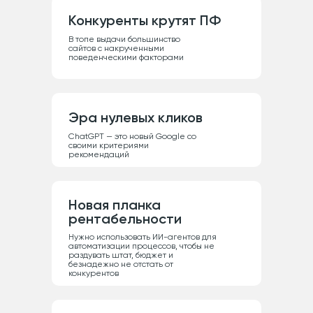
Конкуренты крутят ПФ
Соглашаюсь
с
пользовательским соглашением
В топе выдачи большинство
сайтов с накрученными
Отправить
поведенческими факторами
Эра нулевых кликов
ChatGPT — это новый Google со
своими критериями
рекомендаций
Новая планка
рентабельности
Нужно использовать ИИ-агентов для
автоматизации процессов, чтобы не
раздувать штат, бюджет и
безнадежно не отстать от
конкурентов