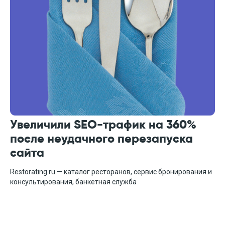
Digital-university
Контакты
Участник ассоциации
диджитал агентств
Увеличили SEO-трафик на 360%
после неудачного перезапуска
сайта
Restorating.ru — каталог ресторанов, сервис бронирования и
консультирования, банкетная служба
i