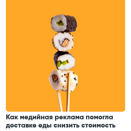
инструменты
Напишите ваш вопрос, не забудьте указать
телефон. Мы перезвоним и все расскажем.
+7
Как медийная реклама помогла
доставке еды снизить стоимость