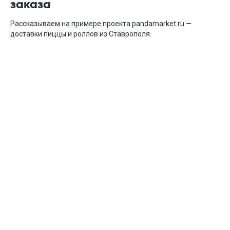
заказа
Рассказываем на примере проекта pandamarket.ru —
доставки пиццы и роллов из Ставрополя.
Соглашаюсь с
пользовательским соглашением
Запросить консультацию
8 (342) 204-64-75
Пермь, Красновишерская, 35
8 (800) 550-00-27
Москва, Новорязанская, 8
leads@up-advert.ru
Пишите нам