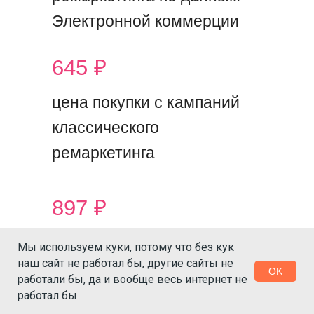
Электронной коммерции
+7
645 ₽
цена покупки с кампаний
классического
ремаркетинга
897 ₽
цена покупки с
Мы используем куки, потому что без кук
наш сайт не работал бы, другие сайты не
динамических кампаний
OK
работали бы, да и вообще весь интернет не
look-alike
работал бы
Соглашаюсь с
пользовательским соглашением