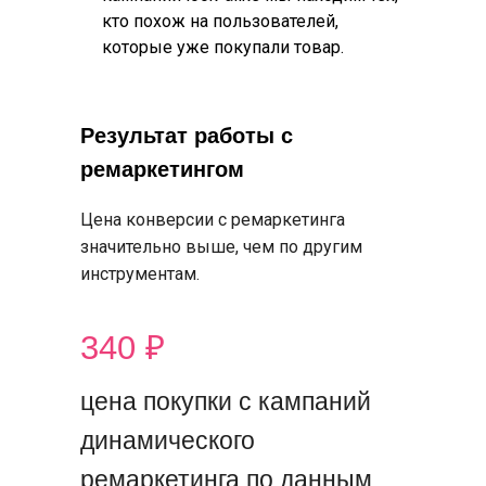
кто похож на пользователей,
которые уже покупали товар.
Результат работы с
ремаркетингом
Цена конверсии с ремаркетинга
значительно выше, чем по другим
Расскажите нам
инструментам.
о своих задачах,
а мы подберем
340 ₽
эффективные
цена покупки с кампаний
инструменты
динамического
Напишите ваш вопрос, не забудьте указать
ремаркетинга по данным
телефон. Мы перезвоним и все расскажем.