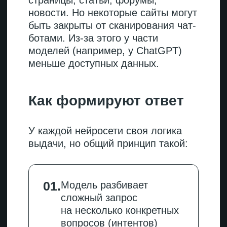
E
xpertise
(экспертность)
Важно, кто автор материала
и насколько он разбирается
в теме. Подпись эксперта
с указанием регалий, ссылки
на его профили —
дополнительные плюсы.
A
uthoritativeness
(авторитетность)
Определяется через внешние
сигналы: кто ссылается
на сайт, упоминается ли
компания
в профессиональных обзорах
и рейтингах.