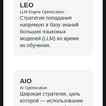
отличия
и взаимосвязи
Цель
Классическое SEO
Получить высокие позиции
в поисковой выдаче и переходы
на сайт
GEO
Стать известным для чат-ботов,
чтобы они использовали сайт как
источник информации
и рекомендовали его
пользователям
AEO
Занять «позицию 0» и попасть в
блоки мгновенных ответов