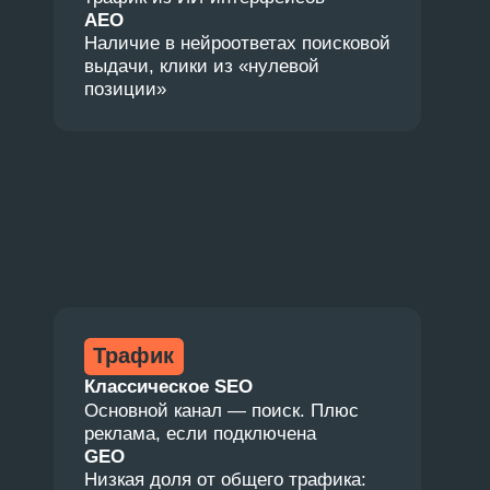
Как работают
нейросети
Чтобы понять логику GEO и начать
ИИ-оптимизацию, нужно базово
разобраться в устройстве
нейросетей.
Откуда нейросети
берут данные для
ответов
У нейронок два основных
источника информации:
внутренняя база,
сформированная во время
обучения;
сайты, к которым модель
обращается в реальном
времени, когда получает запрос.