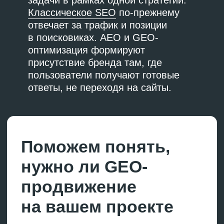
Ответы нейросетей в поиске (AEO)
всегда в первую очередь
опираются на выдачу поисковой
системы, а в чатах (GEO) —
на базы знаний и актуальный
анализ доступных веб-страниц.
Как нейросети
выбирают внешние
источники
Нейросеть оценивает сайты
по нескольким критериям:
Авторитетность ресурса
Чем чаще сайт цитируют
другие, тем выше доверие
к нему