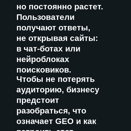
разобраться, что
означает GEO и как
встроить этот
инструмент
в стратегию
продвижения.
Рассказываем, чем
оптимизация под ИИ
отличается
от классического SEO,
сколько она стоит
и кому нужна уже
сейчас.
Содержание
Что такое GEO-продвижение