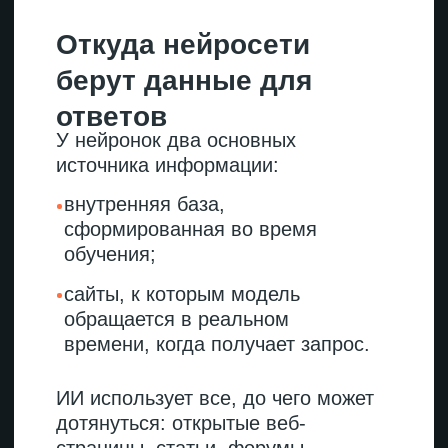
Нейросети не раскрывают полные
алгоритмы ранжирования,
но практика показывает, на какие
параметры они обращают
внимание. Их можно разделить
на три группы.
Контент
Главное, что оценивают ИИ
в текстах, — соответствует ли
информация критериям E-E-A-T:
E
xperience (опыт)
Нейросеть фиксирует, есть ли
в материале подходящие
примеры, кейсы, личные
истории. Тексты с посылами
вроде «мы протестировали»,
«в нашей практике был
случай» ценятся выше, чем
общие рассуждения