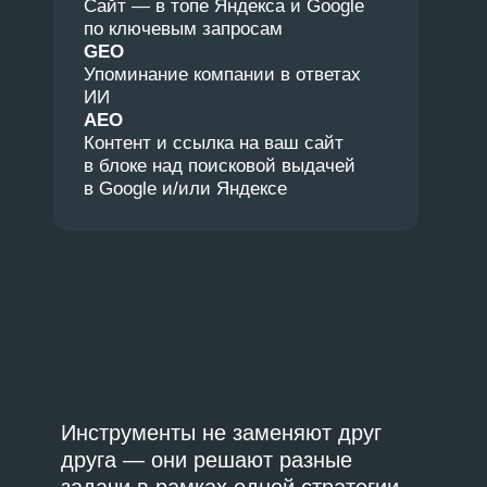
02.
Ищет ответы сначала
в собственной базе
данных
03.
Затем обращается
к доступным внешним
источникам
04.
Сравнивает полученные
варианты, определяет
схожесть и расхождения
05.
Выдает ответ —
наиболее точный
и актуальный
из найденных вариантов