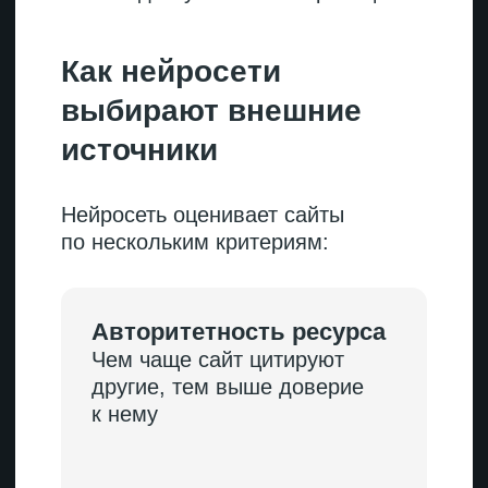
фразами вроде «быстро,
качественно, надежно», без
цифр, дат и примеров
Подсказка
старайтесь в материалах ответить
не только на один конкретный
вопрос, но и осветить смежные
темы. Когда ИИ обрабатывает
запрос, он дополнительно задает
«сам себе» похожие вопросы. Это
помогает нейросети лучше понять
контекст и дать наилучший ответ.
Если ваш контент раскрывает
потенциальные подтемы, у него
куда больше шансов стать
источником информации.
Техническая сторона