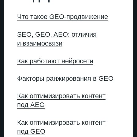
Практика: как внедрить
Как замерять результаты
Прогнозы
Дружеские рекомендации
→
Что такое GEO
Что такое GEO-
продвижение
GEO
— продвижение
в нейросетях. Это общее
название оптимизации страниц
и сайтов для попадания