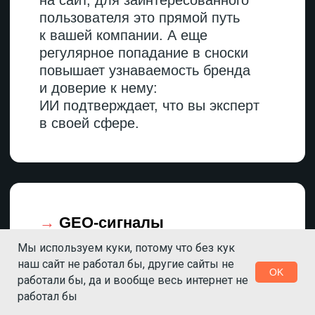
Хорошо
компания входит в топ-10
в ежегодном рейтинге
маркетинговых агентств
на независимой площадке,
и эта информация
подхватывается нейросетями
при запросах «лучшие
агентства в сфере».
Плохо
о компании нет информации
нигде, кроме собственного
сайта. Поиск по открытым
Мы используем куки, потому что без кук
источникам не выдает
наш сайт не работал бы, другие сайты не
ни одной публикации или
OK
упоминания в профильной
работали бы, да и вообще весь интернет не
среде.
работал бы