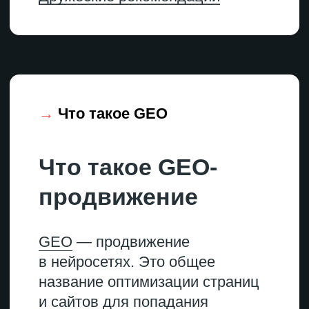
генеративных моделей.
То есть работа над
упоминаемостью бренда
в чат-ботах.
AEO
Answer Engine Optimization
Оптимизация для
появления в быстрых
ответах нейросетей внутри
поисковых систем:
Google AI Overview, Яндекс
Нейро. Цель — пробиться
в нейроответ, чтобы
пользователь сразу видел
информацию с сайта
и ссылку на него.