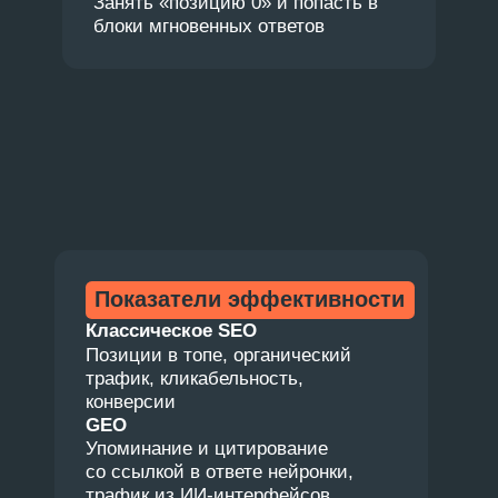
Соглашаюсь
с
пользовательским соглашением
Отправить
→
База ИИ