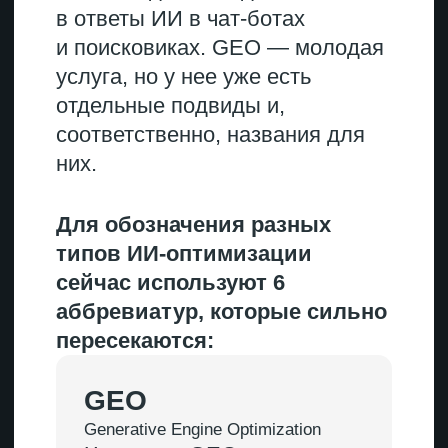
LEO
LLM Engine Optimization
Стратегия попадания
напрямую в базу знаний
больших языковых
моделей (LLM) во время
их обучения.
AIO
AI Optimization
Широкая стратегия, цель
которой — использование
ваших данных любым ИИ.
Классическое
Критерий
GEO
AEO
SEO