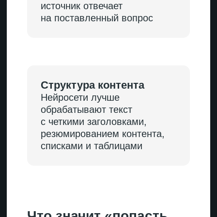
Метатеги (title,
description)
Влияют на то, как страница
отображается в сниппетах и как
ее классифицирует ИИ. Метатеги
должны четко отражать суть
материала и содержать ключевые
слова, по которым пользователи
ищут информацию.
Хорошо
с технической точки зрения:
страница с микроразметкой
Article, внутри которой
корректно прописаны
заголовки, дата публикации
и автор. В коде стоит
разметка FAQPage для блока
вопросов и ответов.