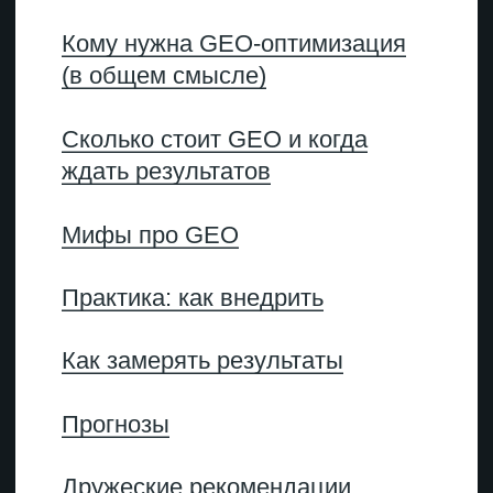
в ответы ИИ в чат-ботах
и поисковиках. GEO — молодая
услуга, но у нее уже есть
отдельные подвиды и,
соответственно, названия для
них.
Для обозначения разных
типов ИИ-оптимизации
сейчас используют 6
аббревиатур, которые сильно
пересекаются:
GEO
Generative Engine Optimization
Что такое GEO-
оптимизация в узком
смысле? Это создание
контента с целью попасть
в ответы ChatGPT, Claude,
DeepSeek и других