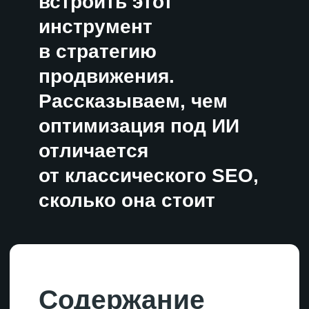
SEO, GEO, AEO: отличия
и взаимосвязи
Как работают нейросети
Факторы ранжирования в GEO
Как оптимизировать контент
под AEO
Как оптимизировать контент
под GEO
Кому нужна GEO-оптимизация
(в общем смысле)
Сколько стоит GEO и когда
ждать результатов
Мифы про GEO