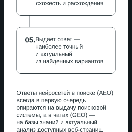
находить прямые ответы
на конкретные запросы.
Пример хорошей реализации
статья по подбору системы
управления
взаимоотношениями
с клиентами со сравнением
двух кейсов, указанием
автора (например,
руководителя отдела
внедрения), ссылками
на исследования рынка
и блоком ответов на частые
вопросы в конце
Пример плохой реализации
текст без автора,
переполненный общими