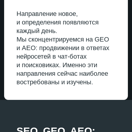
AEO
Контент и ссылка на ваш сайт
в блоке над поисковой выдачей
в Google и/или Яндексе
Инструменты не заменяют друг
друга — они решают разные
задачи в рамках одной стратегии.
Классическое SEO
по-прежнему
отвечает за трафик и позиции
в поисковиках. AEO и GEO-
оптимизация формируют
присутствие бренда там, где
пользователи получают готовые
ответы, не переходя на сайты.