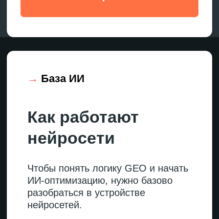
Для бизнеса это работает как
рекомендация. Если ссылка ведет
на сайт, для заинтересованного
пользователя это прямой путь
к вашей компании. А еще
регулярное попадание в сноски
повышает узнаваемость бренда
и доверие к нему:
ИИ подтверждает, что вы эксперт
в своей сфере.
→
GEO-сигналы
Общие факторы
ранжирования
в нейросетях