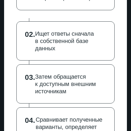
T
rust (доверие)
Складывается, если
в материалах нет ошибок,
используются понятные
формулировки, информация
о компании прозрачна
и актуальна.
На структуру контента нейросети
тоже реагируют. Им проще
анализировать материалы с четкой
логикой: есть оглавление в начале,
каждый крупный блок начинается
с подзаголовка H2 или H3,
в каждом блоке есть резюме или
анонс, внутри используются списки
и таблицы. Еще нейронки ценят
блоки ЧАВО. Они помогают ИИ