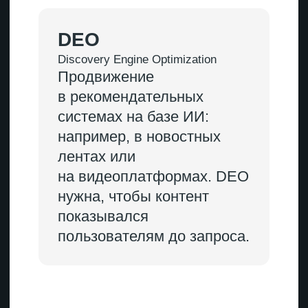
Основной канал — поиск. Плюс
реклама, если подключена
GEO
Низкая доля от общего трафика:
сфера только развивается, мало
кто ищет товары или услуги
в ChatGPT и других нейронках
AEO
Низкая доля от общего трафика:
вопросы пользователей
закрываются ответом нейросети
в поисковике
Как выглядит успех
Классическое SEO
Сайт — в топе Яндекса и Google
по ключевым запросам
GEO
Упоминание компании в ответах
ИИ