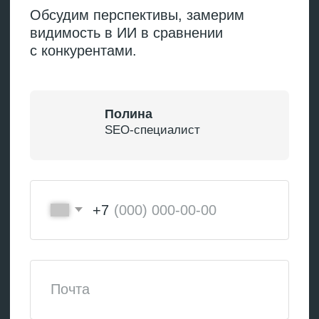
Актуальность
информации
Данные должны быть
свежими, особенно если
запрос касается текущих
событий и цен
Полнота ответа
Модель сравнивает,
насколько подробно и точно
источник отвечает
на поставленный вопрос
Структура контента