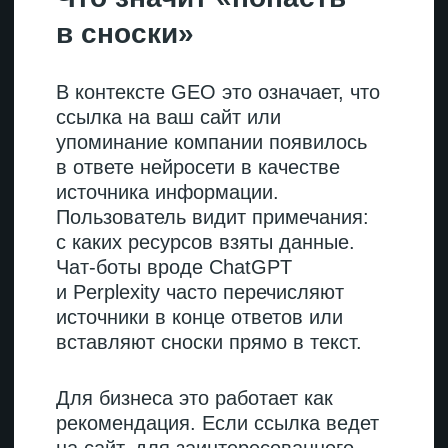
Плохо
одинаковые метатеги title
и description для всех
страниц категории,
отсутствие микроразметки,
закрытые от сканирования
разделы.
Внешние факторы
Цитируемость на внешних
площадках работает как сигнал
авторитетности. Когда информацию
о компании публикуют
в отраслевых СМИ или
профессиональных блогах,
ИИ видит, что бренд обсуждают
и на него ссылаются.