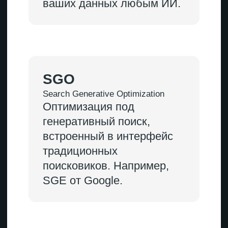
Показатели эффективности
Классическое SEO
Позиции в топе, органический
трафик, кликабельность,
конверсии
GEO
Упоминание и цитирование
со ссылкой в ответе нейронки,
трафик из ИИ-интерфейсов
AEO
Наличие в нейроответах поисковой
выдачи, клики из «нулевой
позиции»
Трафик
Классическое SEO