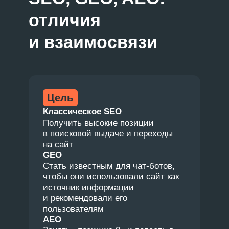
Поможем понять,
нужно ли GEO-
продвижение
на вашем проекте
Обсудим перспективы, замерим
видимость в ИИ в сравнении
с конкурентами.
Полина
SEO-специалист
+7