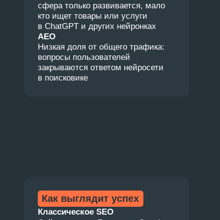
ИИ использует все, до чего может
дотянуться: открытые веб-
страницы, статьи, форумы,
новости. Но некоторые сайты могут
быть закрыты от сканирования чат-
ботами. Из-за этого у части
моделей (например, у ChatGPT)
меньше доступных данных.
Как формируют ответ
У каждой нейросети своя логика
выдачи, но общий принцип такой:
01.
Модель разбивает
сложный запрос
на несколько конкретных
вопросов (интентов)