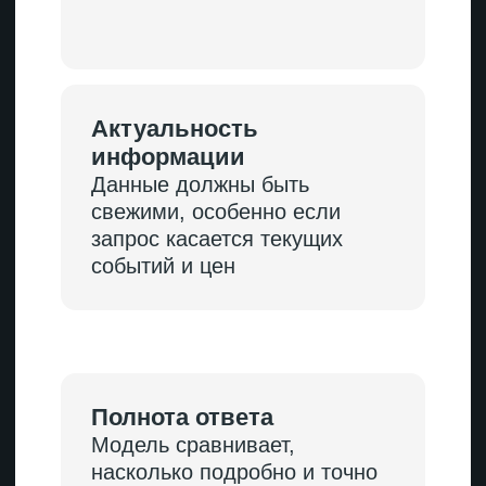
Это то, что помогает нейросетям
правильно считывать
и интерпретировать контент.
К технине относятся:
Микроразметка
Schema.org — один из главных
инструментов. Она подсказывает
ИИ, что именно находится
на странице: статья, товар, отзыв,
ответы на часто задаваемые
вопросы, инструкция.
Индексация
Если страницы закрыты
от сканирования или долго
загружаются, нейросеть может
их проигнорировать. Технически
доступный сайт с понятной
структурой индексируется быстрее
и полнее.