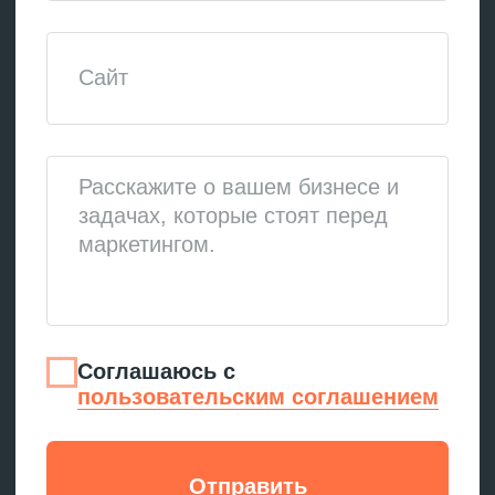
Нейросети лучше
обрабатывают текст
с четкими заголовками,
резюмированием контента,
списками и таблицами
Что значит «попасть
в сноски»
В контексте GEO это означает, что
ссылка на ваш сайт или
упоминание компании появилось
в ответе нейросети в качестве
источника информации.
Пользователь видит примечания:
с каких ресурсов взяты данные.
Чат-боты вроде ChatGPT
и Perplexity часто перечисляют
источники в конце ответов или
вставляют сноски прямо в текст.