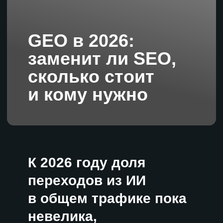
и кому нужно
К 2026 году доля
переходов из ИИ
в общем трафике пока
невелика,
но постоянно растет.
Пользователи
получают ответы,
не открывая сайты:
в чат-ботах или
нейроблоках
поисковиков.
Чтобы не потерять
аудиторию, бизнесу
предстоит