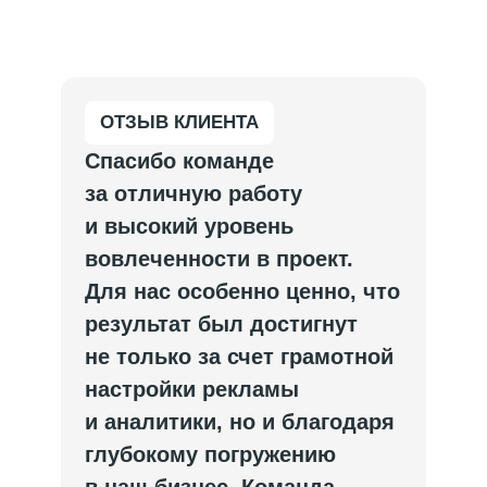
Digital-university
Контакты
Участник ассоциации
диджитал агентств