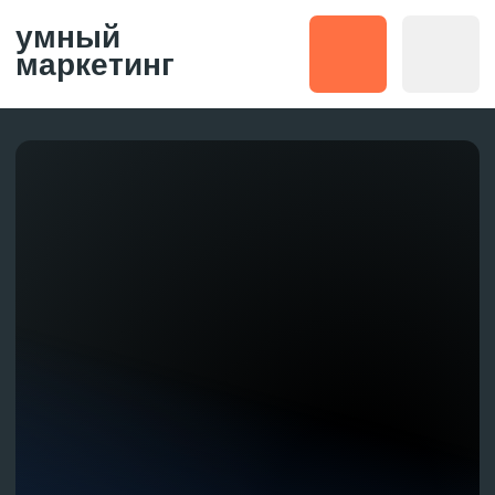
умный
маркетинг
Как
использовать
нейросети для
создания