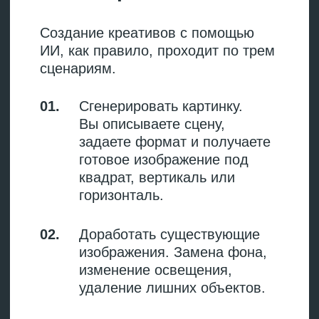
создания рекламных креативов
в 2026
Топ-10 нейросетей
для создания
рекламных
креативов в 2026
Сервис
Задача
ChatGPT /
Тексты, сценарии
Claude
Русскоязычные
YandexGPT
тексты
Фотореалистичные
Midjourney
изображения
Kandinsky /
Изображения,
Шедеврум
российский рынок