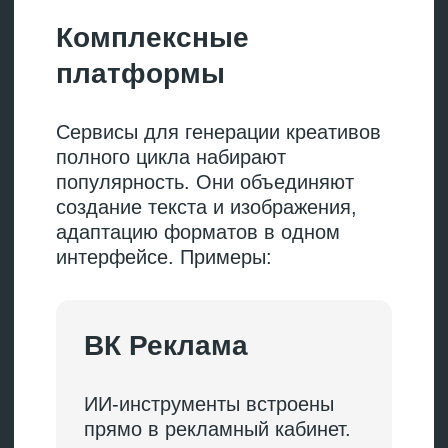
Создайте изображение
Промпты для рекламных креативов
работают по одной схеме: объект +
действие + окружение + стиль +
освещение + технические
параметры.
Слабый промпт для создания
баннера:
«Человек на фоне
города»
.
Сильный промпт:
«Молодая