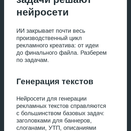
Runway
Генерирует
кинематографичные ролики
с реалистичным движением
камеры.
Veo
Делает видео
с синхронизированным
звуком: музыкой, голосом,