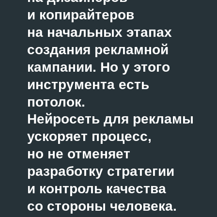
избежать промахов.
Оглавление
Какие рекламные задачи
решают нейросети
Топ-10 нейросетей для создания
рекламных креативов в 2026
Пошаговая инструкция: как
сделать креатив для рекламы
с помощью ИИ
Секреты идеального промпта:
как общаться с нейросетью