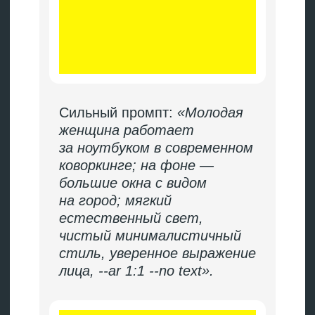
→
параметры — соотношение
сторон, формат.
Плохой промпт:
«Счастливая семья
покупает квартиру».
Хороший промпт:
«Молодая
пара стоит у панорамного
окна новой квартиры,
смотрит на город,
улыбается. Интерьер
в светлых тонах,
скандинавский стиль, мягкое
утреннее освещение.
Фотореализм, --ar 16:9 --no