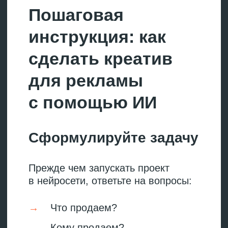
и проанализируйте
результаты
Главное преимущество ИИ
в рекламе — скорость генерации
гипотез. Используйте это. Создайте
3−5 вариантов одного креатива
с разными фонами, персонажами,
текстами и запустите
их одновременно. Эффективность
ИИ-креативов в рекламе
проверяется по стандартным
метрикам: кликабельности,
конверсии, стоимости клика.
Следите за показателями
и оставляйте только баннеры,
которые приводят к нужному
результату.
Мы создали собственного
ИИ-агента на базе Claude
для
анализа рекламных кампаний
в Директе
.