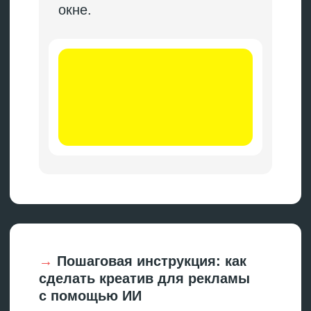
перенесите описание в ИИ для
генерации видео. Если нужен
говорящий персонаж без съемки,
используйте Synthesia: загрузите
текст, выберите аватар, получите
готовый ролик.
Соберите финальный
креатив
Креативы с нейросетью редко
выходят идеальными с первого
раза — это нормально.
Сгенерированное изображение
обычно требует доработки.
Добавьте текст и логотип,
подгоните композицию под формат,
уберите артефакты,
скорректируйте цвета под
фирменный стиль.
Запустите A/B-тесты