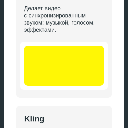
баннеры для A/B-тестов.
Павел Козьминых, фея
дизайна