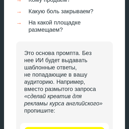
С его помощью можно
расщеплять рекламу
на атомы и видеть
микротренды по отдельным
сегментам аудитории.
Работа, которая раньше
занимала 2−4 недели, теперь
занимает 2−3 дня.
К тому же стало намного
проще «переводить» данные
на язык, понятный
маркетологам
и руководителям. Больше
не приходится грузить
их техническими описаниями
нужных функций Директа.
Наш ИИ-агент помогает
быстро получить ответы,
например, на такие вопросы:
→
Сколько тратите