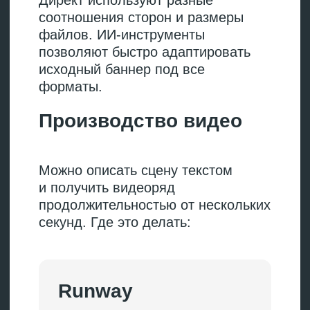
Создание изображений
и баннеров
Создание креативов с помощью
ИИ, как правило, проходит по трем
сценариям.
01.
Сгенерировать картинку.
Вы описываете сцену,
задаете формат и получаете
готовое изображение под
квадрат, вертикаль или
горизонталь.
02.
Доработать существующие
изображения. Замена фона,
изменение освещения,
удаление лишних объектов.