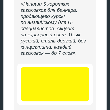
→
Секреты идеального промпта:
как общаться с нейросетью
Секреты
идеального
промпта: как
общаться
с нейросетью
Качество результата на 80%
зависит от запроса. Нейросеть
не читает мысли — она буквально
выполняет то, что написано.