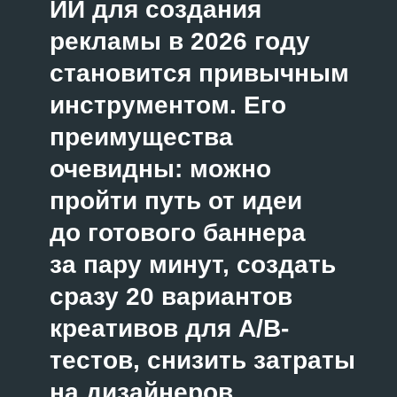
креативов для A/B-
тестов, снизить затраты
на дизайнеров
и копирайтеров
на начальных этапах
создания рекламной
кампании. Но у этого
инструмента есть
потолок.
Нейросеть для рекламы
ускоряет процесс,
но не отменяет
разработку стратегии
и контроль качества
со стороны человека.
Рассказываем, как
использовать
возможности ИИ, чтобы