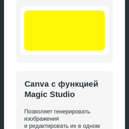
женщина работает
за ноутбуком в современном
коворкинге; на фоне —
большие окна с видом
на город; мягкий
естественный свет,
чистый минималистичный
стиль, уверенное выражение
лица, --ar 1:1 --no text».
Сгенерируйте видео
Сначала напишите сценарий.
Опишите сцену, движение камеры,
настроение, хронометраж. Затем