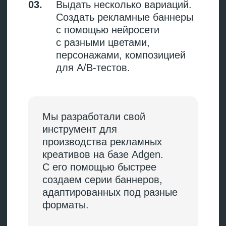
Runway / Kling /
Видео
Veo 3
Synthesia
Видео с аватаром
Комплексные
платформы
Сервисы для генерации креативов
полного цикла набирают
популярность. Они объединяют
создание текста и изображения,
адаптацию форматов в одном
интерфейсе. Примеры:
ВК Реклама
ИИ-инструменты встроены
прямо в рекламный кабинет.