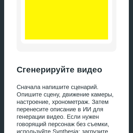
text».
Продвинутые техники
для Midjourney
В Midjourney есть команды,
благодаря которым можно
получить более точные результаты:
→
--ar задает соотношение
сторон.
--ar 16:9 — для
горизонтального баннера, --ar
9:16 — для коротких видео, --ar
1:1 — для квадрата.