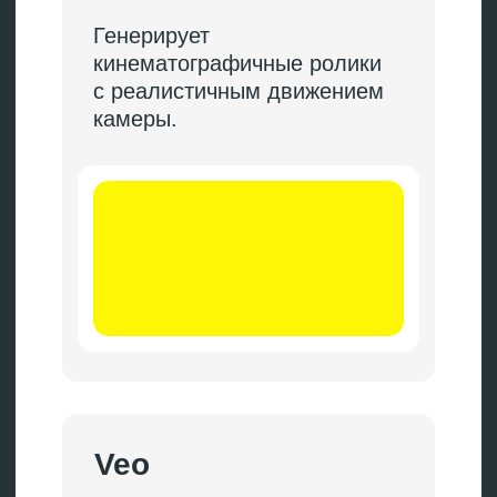
03.
Выдать несколько вариаций.
Создать рекламные баннеры
с помощью нейросети
с разными цветами,
персонажами, композицией
для A/B-тестов.
Мы разработали свой
инструмент для
производства рекламных
креативов на базе Adgen.
С его помощью быстрее
создаем серии баннеров,
адаптированных под разные
форматы.
Промпты и композиция
привязаны
к рекламным
кампаниям
, править
изображения можно
послойно. В итоге вы быстро
получаете читабельные
и бьющие в аудиторию