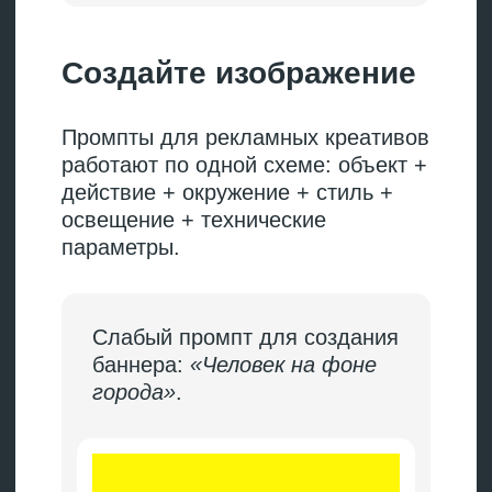
Структура запроса для
генерации
изображений
Чтобы картинка получилась
максимально приближенной
к желаемому результату, промпт
должен содержать следующие
элементы:
→
объект — что в центре кадра;
→
действие — что происходит;
→
окружение — где, на каком
фоне;
→
стиль — реализм, минимализм
и т. д.;
→
освещение и цвета — мягкий
свет, контрастные тени,
пастельная палитра;