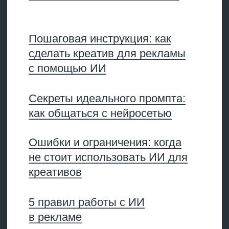
нейросети
ИИ закрывает почти весь
производственный цикл
рекламного креатива: от идеи
до финального файла. Разберем
по задачам.
Генерация текстов
Нейросети для генерации
рекламных текстов справляются
с большинством базовых задач:
заголовками для баннеров,
слоганами, УТП, описаниями
товаров для карточек и каталогов,
сценариями для видеороликов.
Главное преимущество —
скорость. Пока человек
придумывает 3 заголовка,
нейросеть выдает 15, из которых
легко слепить рабочий.