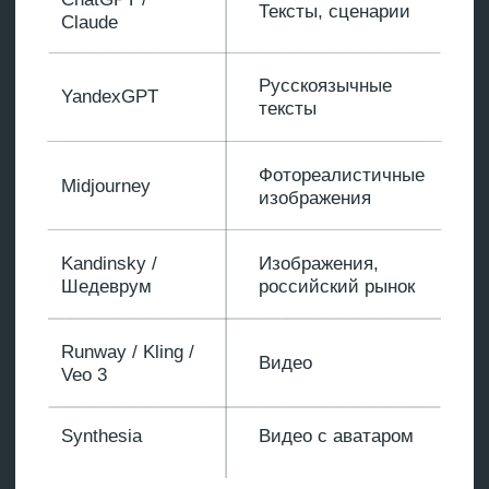
Напишите промпт с конкретными
параметрами тона голоса,
аудитории и формата. Чем точнее
запрос, тем меньше итераций.
Пример:
«Напиши 5 коротких
заголовков для баннера,
продающего курсы
по английскому для IT-
специалистов. Акцент
на карьерный рост. Язык
русский, стиль дерзкий, без
канцелярита, каждый
заголовок — до 7 слов».