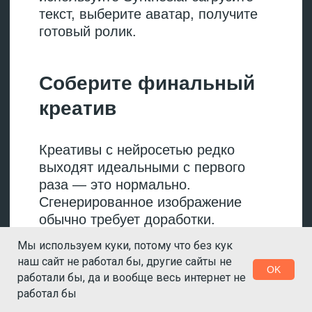
→
--no исключает
нежелательные элементы.
Например, --no text убирает
текст с картинки, --no humans —
людей.
→
--stylize регулирует степень
художественной
интерпретации.
Низкое
значение дает точное
следование промпту, высокое —
больше творческой свободы.
Еще можно подгружать референсы.
«Скормите» ИИ изображение как
ориентир по стилю или
композиции — это сократит
количество итераций.
Как уточнять запрос
Мы используем куки, потому что без кук
наш сайт не работал бы, другие сайты не
Если результат не тот,
OK
работали бы, да и вообще весь интернет не
переформулируйте промпт:
«сделай фон светлее», «измени
работал бы
ракурс на крупный план», «добавь