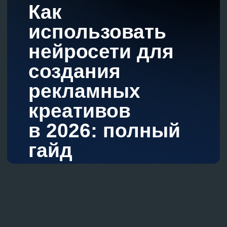
рекламных
креативов
в 2026: полный
гайд
ИИ для создания
рекламы в 2026 году
становится привычным
инструментом. Его
преимущества
очевидны: можно
пройти путь от идеи
до готового баннера
за пару минут, создать
сразу 20 вариантов