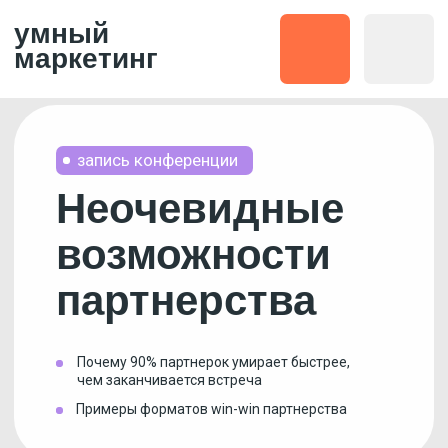
умный
маркетинг
запись конференции
Неочевидные
возможности
партнерства
Почему 90% партнерок умирает быстрее,
чем заканчивается встреча
Примеры форматов win-win партнерства
Кирилл
Половников
fractional CMO
10 лет опыта