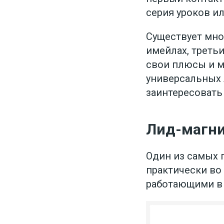
серия уроков и
Существует мног
имейлах, треть
свои плюсы и м
универсальных 
заинтересовать
Лид-магни
Один из самых 
практически во
работающими в 