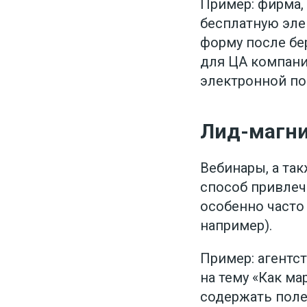
Пример: фирма,
бесплатную элек
форму после бе
для ЦА компании
электронной по
Лид-магни
Вебинары, а та
способ привлеч
особенно часто
например).
Пример: агентс
на тему «Как ма
содержать поле