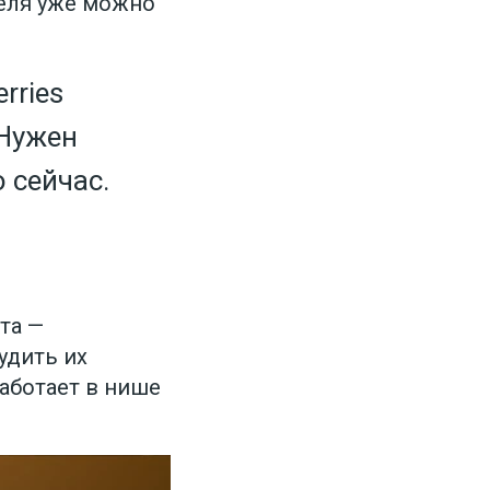
теля уже можно
rries
 Нужен
 сейчас.
та —
удить их
работает в нише