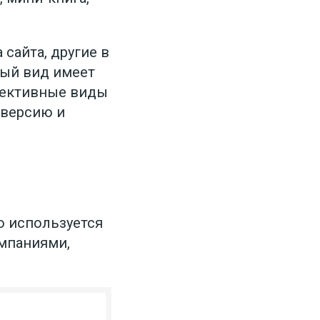
сайта, другие в
дый вид имеет
фективные виды
нверсию и
о используется
омпаниями,