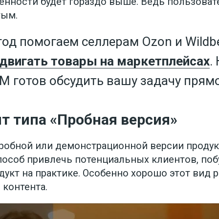
енности будет гораздо выше. Ведь пользова
тым.
од помогаем селлерам Ozon и Wildbe
двигать товары на маркетплейсах
.
УМ готов обсудить вашу задачу прямо
т типа «Пробная версия»
обной или демонстрационной версии продук
особ привлечь потенциальных клиентов, поб
дукт на практике. Особенно хорошо этот вид 
 контента.