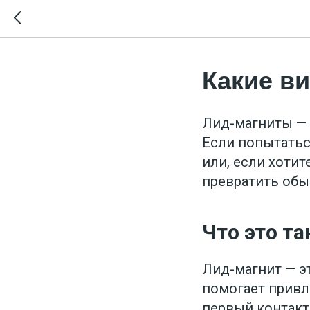
Какие в
Лид-магниты — 
Если попытатьс
или, если хотит
превратить обы
Что это т
Лид-магнит — э
помогает привл
первый контакт