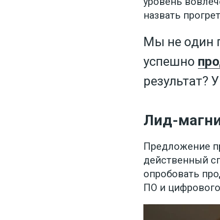
уровень вовлеч
назвать прогре
Мы не один г
успешно
про
результат? 
Лид-магни
Предложение пр
действенный сп
опробовать про
ПО и цифрового