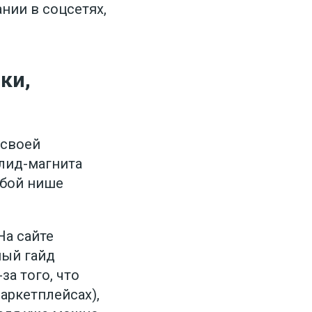
нии в соцсетях,
ки,
 своей
 лид-магнита
юбой нише
На сайте
ный гайд
за того, что
аркетплейсах),