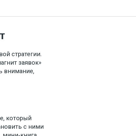
т
ой стратегии.
магнит заявок»
ь внимание,
е, который
ановить с ними
 мини-книга,