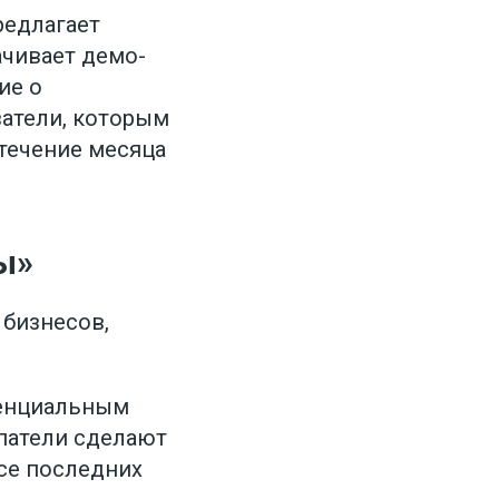
редлагает
ачивает демо-
ие о
ватели, которым
 течение месяца
ы»
 бизнесов,
тенциальным
упатели сделают
рсе последних