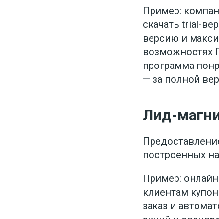
Пример: компан
скачать trial-в
версию и макси
возможностях П
программа понра
— за полной вер
Лид-магни
Предоставление
построенных на
Пример: онлайн
клиентам купон 
заказ и автома